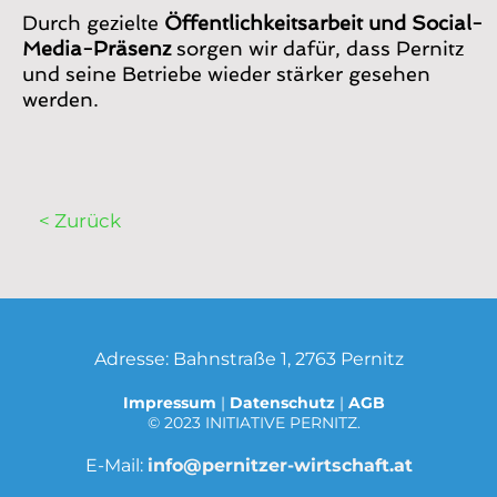
Durch gezielte
Öffentlichkeitsarbeit und Social-
Media-Präsenz
sorgen wir dafür, dass Pernitz
und seine Betriebe wieder stärker gesehen
werden.
< Zurück
Adresse: Bahnstraße 1, 2763 Pernitz
Impressum
|
Datenschutz
|
AGB
© 2023 INITIATIVE PERNITZ.
E-Mail:
info@pernitzer-wirtschaft.at